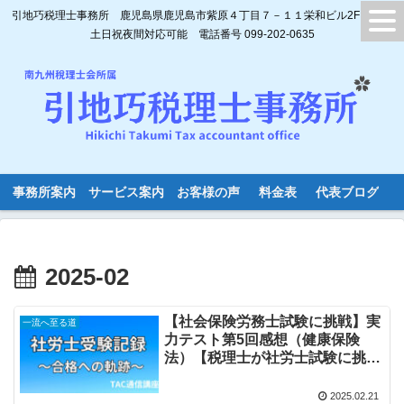
引地巧税理士事務所 鹿児島県鹿児島市紫原４丁目７－１１栄和ビル2F
土日祝夜間対応可能 電話番号 099-202-0635
事務所案内
サービス案内
お客様の声
料金表
代表ブログ
2025-02
【社会保険労務士試験に挑戦】実
一流へ至る道
力テスト第5回感想（健康保険
法）【税理士が社労士試験に挑戦
します。受験体験記⑩】
2025.02.21