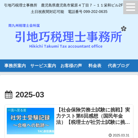
引地巧税理士事務所 鹿児島県鹿児島市紫原４丁目７－１１栄和ビル2F
土日祝夜間対応可能 電話番号 099-202-0635
事務所案内
サービス案内
お客様の声
料金表
代表ブログ
2025-03
【社会保険労務士試験に挑戦】実
一流へ至る道
力テスト第6回感想（国民年金
法）【税理士が社労士試験に挑戦
します。受験体験記⑪】
2025.03.31