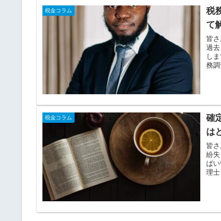
税
税金コラム
て
皆さ
過去
しま
務調
確
税金コラム
は
皆さ
紛失
ばい
理士