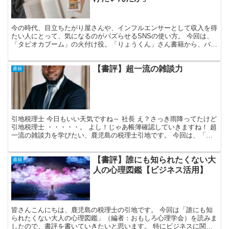
今の時代、目立ちたがり屋さんや、インフルエンサーとして収入を得
たい人にとって、気になるのがバズらせるSNSの使い方。 今回は、
「タピオカブーム」の火付け役。「りょうくん」さん書籍から、バズ
らせるSNSの使い方、心構えをポイントをかいつまんで...
【書評】超一流の雑談力
書籍
引地税理士 今日もいい天気ですね～ 社長 え？さっき雨降ってたけど
引地税理士 ・・・・・。 よし！じゃあ帳簿確認していきますね！ 超
一流の雑談力を学びたい、鹿児島の税理士引地です。 今回は、「超
一流の雑談力」（著：安田正）を読みまして、参...
【書評】誰にも知られたくない大
書籍
人の心理図鑑【ビジネス活用】
皆さんこんにちは、鹿児島の税理士の引地です。 今回は「誰にも知
られたくない大人の心理図鑑」（編者：おもしろ心理学会）を読みま
したので、書評を書いていきたいと思います。 特にビジネスに関係