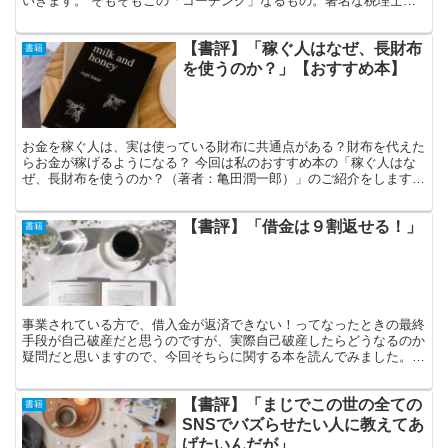
いきます。 そもそもこの「コーチング」なるもの。著名な税理士の
先生が「コーチング型税理士顧問」なるものをされていて、...
【書評】「稼ぐ人はなぜ、長財布
書籍
を使うのか？」【おすすめ本】
お金を稼ぐ人は、実は使っている財布に共通点がある？財布を代えた
らお金が稼げるようになる？ 今回は私のおすすめ本の「稼ぐ人はな
ぜ、長財布を使うのか？（著者：亀田潤一郎）」のご紹介をします！
稼げている社長は美しい財布を使っている この著者の方...
【書評】「借金は９割返せる！」
書籍
事業されている方で、借入金が返済できない！ってなったときの最終
手段が自己破産だと思うのですが、実際自己破産したらどうなるのか
疑問だと思いますので、今回そちらに関する本を読んでみました。
勉強になったな～と思ったところをご紹介したいと思います...
【書評】「まじでこの世の全ての
書籍
SNSでバズらせたい人に教えてあ
げたいんだが」