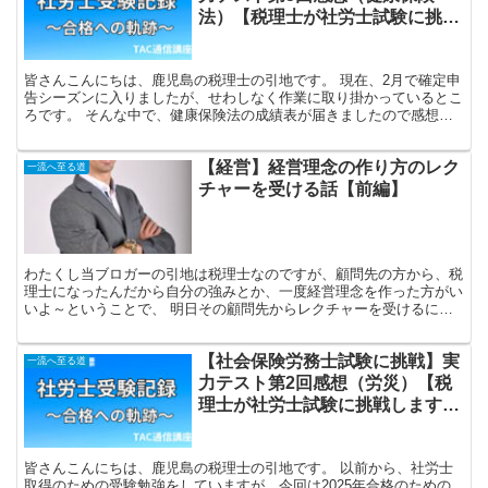
法）【税理士が社労士試験に挑戦
します。受験体験記⑩】
皆さんこんにちは、鹿児島の税理士の引地です。 現在、2月で確定申
告シーズンに入りましたが、せわしなく作業に取り掛かっているとこ
ろです。 そんな中で、健康保険法の成績表が届きましたので感想を
書いていきます。 結果 引地税理士 残念ながらＤラン...
【経営】経営理念の作り方のレク
一流へ至る道
チャーを受ける話【前編】
わたくし当ブロガーの引地は税理士なのですが、顧問先の方から、税
理士になったんだから自分の強みとか、一度経営理念を作った方がい
いよ～ということで、 明日その顧問先からレクチャーを受けるにあ
たり、経営理念を考える際のいくつかの問いを与えられてい...
【社会保険労務士試験に挑戦】実
一流へ至る道
力テスト第2回感想（労災）【税
理士が社労士試験に挑戦します。
受験体験記⑦】
皆さんこんにちは、鹿児島の税理士の引地です。 以前から、社労士
取得のための受験勉強をしていますが、今回は2025年合格のための