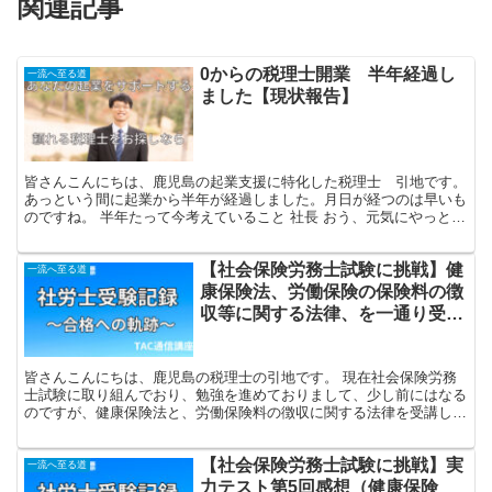
関連記事
0からの税理士開業 半年経過し
一流へ至る道
ました【現状報告】
皆さんこんにちは、鹿児島の起業支援に特化した税理士 引地です。
あっという間に起業から半年が経過しました。月日が経つのは早いも
のですね。 半年たって今考えていること 社長 おう、元気にやっとる
かね 引地税理士 ぼちぼちですね。。。 社長 経...
【社会保険労務士試験に挑戦】健
一流へ至る道
康保険法、労働保険の保険料の徴
収等に関する法律、を一通り受講
し終えました。感想【税理士が社
労士試験に挑戦します。受験体験
皆さんこんにちは、鹿児島の税理士の引地です。 現在社会保険労務
記④】
士試験に取り組んでおり、勉強を進めておりまして、少し前にはなる
のですが、健康保険法と、労働保険料の徴収に関する法律を受講し終
えましたので感想を書いていきます。 労働保険の保険料の...
【社会保険労務士試験に挑戦】実
一流へ至る道
力テスト第5回感想（健康保険