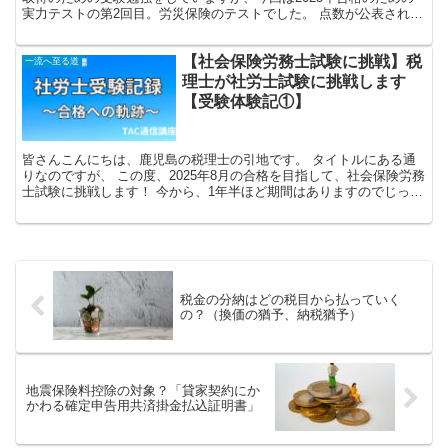
実力テストの第2回目。労災保険のテストでした。 点数が公表されま
したのでアップしたいと思います。 結果 実力テスト...
【社会保険労務士試験に挑戦】税
一流へ至る道
理士が社労士試験に挑戦します
【受験体験記①】
皆さんこんにちは、鹿児島の税理士の引地です。 タイトルにある通
りなのですが、 この度、2025年8月の合格を目指して、社会保険労務
士試験に挑戦します！ 今から、1年半ほど期間はありますのでじっく
り取り組んでいきたいと思います。 受験記録を、...
税金の分納はどの税目から払っていく
の？（換価の猶予、納税猶予）
地震保険料控除の対象？「貸家契約にか
かわる確定申告用共済掛金払込証明書」