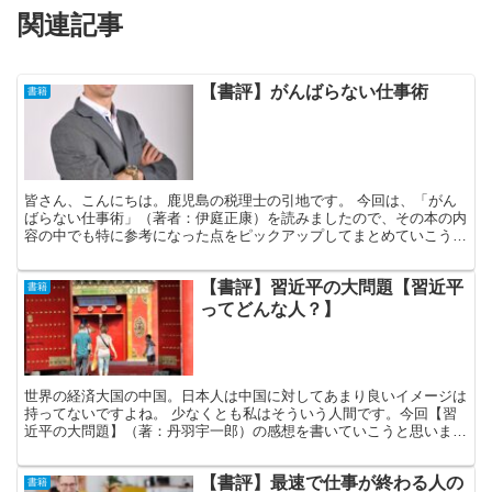
関連記事
【書評】がんばらない仕事術
書籍
皆さん、こんにちは。鹿児島の税理士の引地です。 今回は、「がん
ばらない仕事術」（著者：伊庭正康）を読みましたので、その本の内
容の中でも特に参考になった点をピックアップしてまとめていこうと
思います。 そもそもこの本を読んだキッカケとしては、著...
【書評】習近平の大問題【習近平
書籍
ってどんな人？】
世界の経済大国の中国。日本人は中国に対してあまり良いイメージは
持ってないですよね。 少なくとも私はそういう人間です。今回【習
近平の大問題】（著：丹羽宇一郎）の感想を書いていこうと思います
が、ある調査によると、日本人の約８割が中国に対していい...
【書評】最速で仕事が終わる人の
書籍