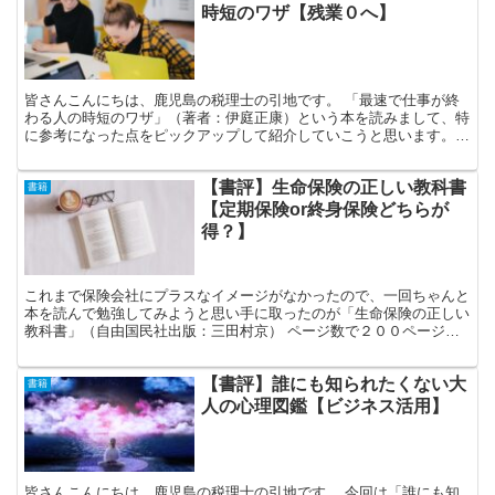
時短のワザ【残業０へ】
皆さんこんにちは、鹿児島の税理士の引地です。 「最速で仕事が終
わる人の時短のワザ」（著者：伊庭正康）という本を読みまして、特
に参考になった点をピックアップして紹介していこうと思います。
著者の伊庭正康さんは、リクルートのトップ表彰を４回取ら...
【書評】生命保険の正しい教科書
書籍
【定期保険or終身保険どちらが
得？】
これまで保険会社にプラスなイメージがなかったので、一回ちゃんと
本を読んで勉強してみようと思い手に取ったのが「生命保険の正しい
教科書」（自由国民社出版：三田村京） ページ数で２００ページ程
あるが、２アップ印刷のような感じで、文字量がびっしり入...
【書評】誰にも知られたくない大
書籍
人の心理図鑑【ビジネス活用】
皆さんこんにちは、鹿児島の税理士の引地です。 今回は「誰にも知