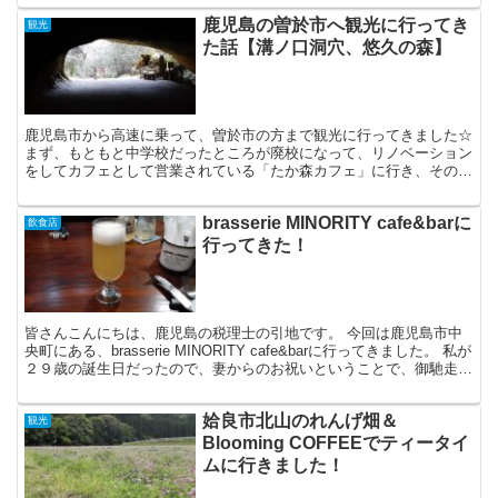
鹿児島の曽於市へ観光に行ってき
観光
た話【溝ノ口洞穴、悠久の森】
鹿児島市から高速に乗って、曽於市の方まで観光に行ってきました☆
まず、もともと中学校だったところが廃校になって、リノベーション
をしてカフェとして営業されている「たか森カフェ」に行き、そのあ
と、溝ノ口洞穴、悠久の森の順で観光に行ってきました。...
brasserie MINORITY cafe&barに
飲食店
行ってきた！
皆さんこんにちは、鹿児島の税理士の引地です。 今回は鹿児島市中
央町にある、brasserie MINORITY cafe&barに行ってきました。 私が
２９歳の誕生日だったので、妻からのお祝いということで、御馳走し
ていただきました。。 それ...
姶良市北山のれんげ畑＆
観光
Blooming COFFEEでティータイ
ムに行きました！