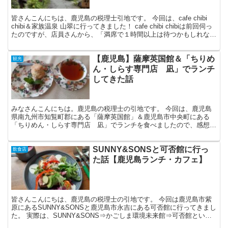
皆さんこんにちは、鹿児島の税理士引地です。 今回は、cafe chibi
chibi＆家族温泉 山翠に行ってきました！ cafe chibi chibiは前回伺っ
たのですが、店員さんから、「満席で１時間以上は待つかもしれな
い」とのことでした...
【鹿児島】薩摩英国館＆「ちりめ
観光
ん・しらす専門店 凪」でランチ
してきた話
みなさんこんにちは。鹿児島の税理士の引地です。 今回は、鹿児島
県南九州市知覧町郡にある「薩摩英国館」＆鹿児島市中央町にある
「ちりめん・しらす専門店 凪」でランチを食べましたので、感想を
記事に書いていきたいと思います。 前々から、薩摩英国館の...
SUNNY&SONSと可否館に行っ
飲食店
た話【鹿児島ランチ・カフェ】
皆さんこんにちは、鹿児島の税理士の引地です。 今回は鹿児島市紫
原にあるSUNNY&SONSと鹿児島市永吉にある可否館に行ってきまし
た。 実際は、SUNNY&SONS⇒かごしま環境未来館⇒可否館という
流れでいったのですが、今回はSUNNY&S...