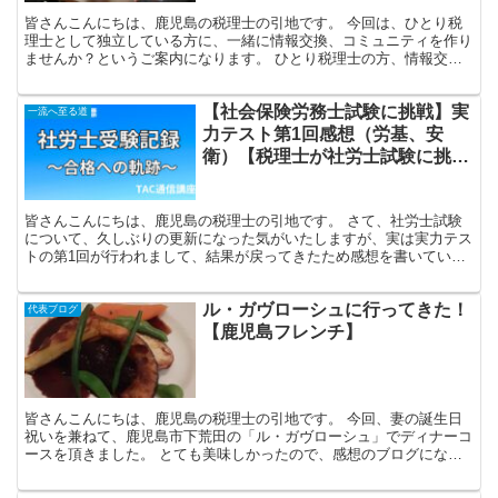
皆さんこんにちは、鹿児島の税理士の引地です。 今回は、ひとり税
理士として独立している方に、一緒に情報交換、コミュニティを作り
ませんか？というご案内になります。 ひとり税理士の方、情報交
換、コミュニティを作りませんか？ いわゆる「ひとり税理士...
【社会保険労務士試験に挑戦】実
一流へ至る道
力テスト第1回感想（労基、安
衛）【税理士が社労士試験に挑戦
します。受験体験記⑥】
皆さんこんにちは、鹿児島の税理士の引地です。 さて、社労士試験
について、久しぶりの更新になった気がいたしますが、実は実力テス
トの第1回が行われまして、結果が戻ってきたため感想を書いていき
たいと思います。 実力テスト 第1回 成績 残念ながら...
ル・ガヴローシュに行ってきた！
代表ブログ
【鹿児島フレンチ】
皆さんこんにちは、鹿児島の税理士の引地です。 今回、妻の誕生日
祝いを兼ねて、鹿児島市下荒田の「ル・ガヴローシュ」でディナーコ
ースを頂きました。 とても美味しかったので、感想のブログになり
ます。 外観・店内の様子 突出看板もあったので、特に迷...