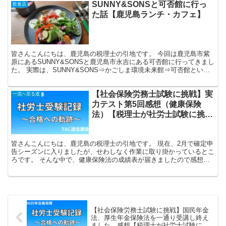
SUNNY&SONSと可否館に行っ
飲食店
た話【鹿児島ランチ・カフェ】
皆さんこんにちは、鹿児島の税理士の引地です。 今回は鹿児島市紫
原にあるSUNNY&SONSと鹿児島市永吉にある可否館に行ってきまし
た。 実際は、SUNNY&SONS⇒かごしま環境未来館⇒可否館という
流れでいったのですが、今回はSUNNY&S...
【社会保険労務士試験に挑戦】実
一流へ至る道
力テスト第5回感想（健康保険
法）【税理士が社労士試験に挑戦
します。受験体験記⑩】
皆さんこんにちは、鹿児島の税理士の引地です。 現在、2月で確定申
告シーズンに入りましたが、せわしなく作業に取り掛かっているとこ
ろです。 そんな中で、健康保険法の成績表が届きましたので感想を
書いていきます。 結果 引地税理士 残念ながらＤラン...
【社会保険労務士試験に挑戦】国民年金
法、厚生年金保険法を一通り受講し終え
ました。感想【税理士が社労士試験に挑