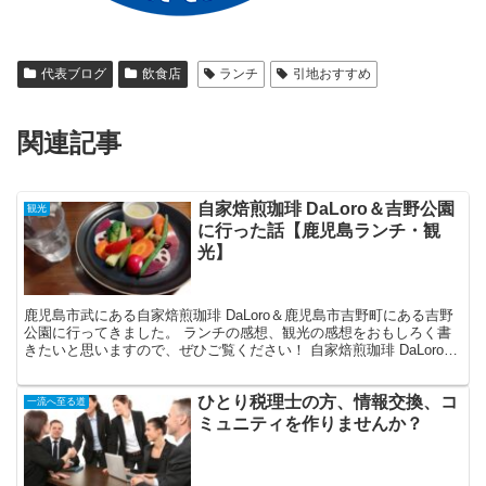
代表ブログ
飲食店
ランチ
引地おすすめ
関連記事
自家焙煎珈琲 DaLoro＆吉野公園
観光
に行った話【鹿児島ランチ・観
光】
鹿児島市武にある自家焙煎珈琲 DaLoro＆鹿児島市吉野町にある吉野
公園に行ってきました。 ランチの感想、観光の感想をおもしろく書
きたいと思いますので、ぜひご覧ください！ 自家焙煎珈琲 DaLoro
まずは、「自家焙煎珈琲 DaLoro」に...
ひとり税理士の方、情報交換、コ
一流へ至る道
ミュニティを作りませんか？